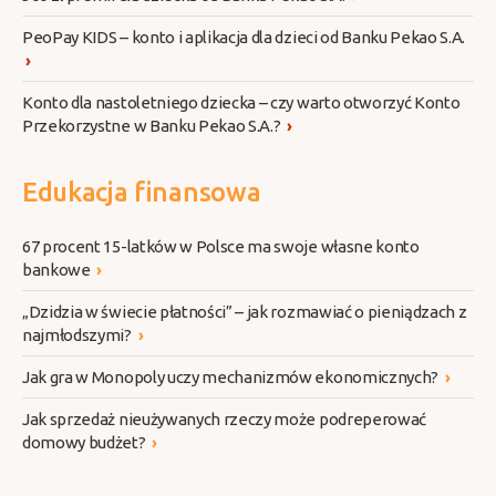
PeoPay KIDS – konto i aplikacja dla dzieci od Banku Pekao S.A.
›
Konto dla nastoletniego dziecka – czy warto otworzyć Konto
Przekorzystne w Banku Pekao S.A.?
›
Edukacja finansowa
67 procent 15-latków w Polsce ma swoje własne konto
bankowe
›
„Dzidzia w świecie płatności” – jak rozmawiać o pieniądzach z
najmłodszymi?
›
Jak gra w Monopoly uczy mechanizmów ekonomicznych?
›
Jak sprzedaż nieużywanych rzeczy może podreperować
domowy budżet?
›