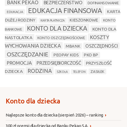
BANK PEKAO
BEZPIECZEŃSTWO
DOFINANSOWANIE
EDUKACJA FINANSOWA
KARTA
EDUKACJA
KIESZONKOWE
DUŻEJ RODZINY
KONTO
KARTA PŁATNICZA
KONTO DLA DZIECKA
KONTO DLA
BANKOWE
KOSZTY
NASTOLATKA
KONTO OSZCZĘDNOŚCIOWE
WYCHOWANIA DZIECKA
OSZCZĘDNOŚCI
MBANK
OSZCZĘDZANIE
PEOPAY KIDS
PKO BP
PROMOCJA
PRZEDSIĘBIORCZOŚĆ
PRZYSZŁOŚĆ
RODZINA
DZIECKA
ZASIŁEK
SZKOŁA
TELEFON
Konto dla dziecka
Najlepsze konto dla dziecka (sierpień 2026) – ranking
›
300 zł premii dla dziecka od Banku Pekao S.A.
›